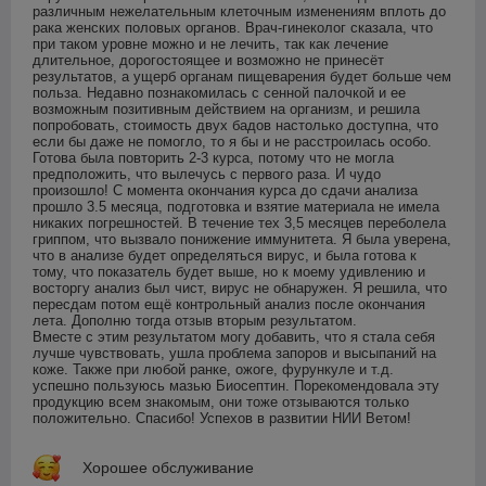
различным нежелательным клеточным изменениям вплоть до 
рака женских половых органов. Врач-гинеколог сказала, что 
при таком уровне можно и не лечить, так как лечение 
длительное, дорогостоящее и возможно не принесёт 
результатов, а ущерб органам пищеварения будет больше чем 
польза. Недавно познакомилась с сенной палочкой и ее 
возможным позитивным действием на организм, и решила 
попробовать, стоимость двух бадов настолько доступна, что 
если бы даже не помогло, то я бы и не расстроилась особо. 
Готова была повторить 2-3 курса, потому что не могла 
предположить, что вылечусь с первого раза. И чудо 
произошло! С момента окончания курса до сдачи анализа 
прошло 3.5 месяца, подготовка и взятие материала не имела 
никаких погрешностей. В течение тех 3,5 месяцев переболела 
гриппом, что вызвало понижение иммунитета. Я была уверена, 
что в анализе будет определяться вирус, и была готова к 
тому, что показатель будет выше, но к моему удивлению и 
восторгу анализ был чист, вирус не обнаружен. Я решила, что 
пересдам потом ещё контрольный анализ после окончания 
лета. Дополню тогда отзыв вторым результатом. 

Вместе с этим результатом могу добавить, что я стала себя 
лучше чувствовать, ушла проблема запоров и высыпаний на 
коже. Также при любой ранке, ожоге, фурункуле и т.д. 
успешно пользуюсь мазью Биосептин. Порекомендовала эту 
продукцию всем знакомым, они тоже отзываются только 
положительно. Спасибо! Успехов в развитии НИИ Ветом!
Хорошее обслуживание